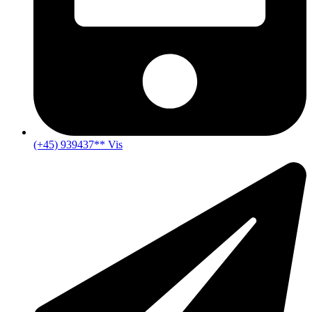
(+45) 939437** Vis