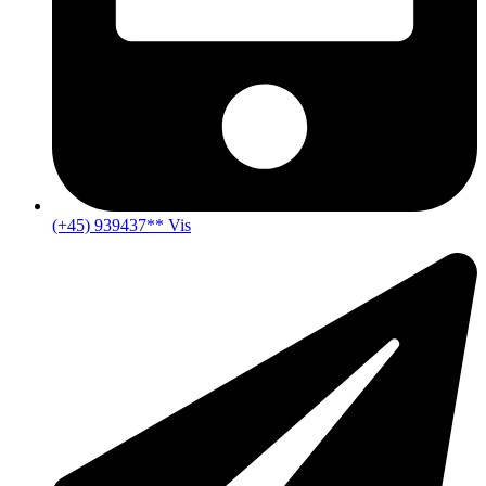
(+45) 939437** Vis