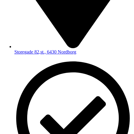
Storegade 82,st., 6430 Nordborg