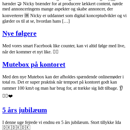
hænder 🤝 Nicky brænder for at producere lækkert content, nørde
med annonceringens mange aspekter og skabe annoncer, der
konverterer 🆒 Nicky er uddannet som digital konceptudvikler og vi
glæder os til at se, hvordan hans […]
Nye følgere
Med vores smart Facebook like counter, kan vi altid følge med live,
når der kommer et nyt like. 👍🏼
Mutebox på kontoret
Med den nye Mutebox kan der afholdes spændende onlinemøder i
total ro. Det er super praktisk når tempoet på kontoret godt kan
rammer 100 km/t og man har brug for, at trække sig lidt tilbage. 👂
👍🏼❤️
5 års jubilæum
I denne uge fejrede vi endnu en 5 års jubilæum. Stort tillykke Ida
🇩🇰🇩🇰🇩🇰